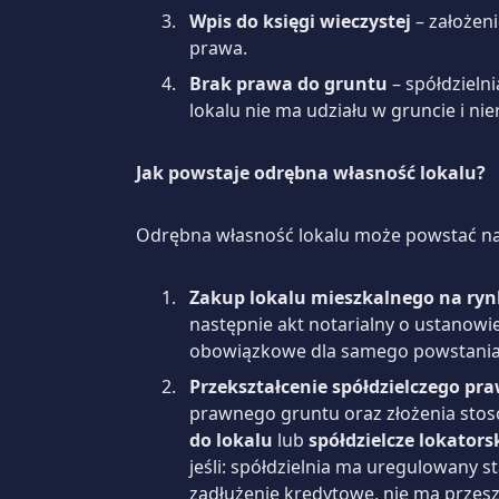
Wpis do księgi wieczystej
– założeni
prawa.
Brak prawa do gruntu
– spółdzieln
lokalu nie ma udziału w gruncie i ni
Jak powstaje odrębna własność lokalu?
Odrębna własność lokalu może powstać na
Zakup lokalu mieszkalnego na ry
następnie akt notarialny o ustanowie
obowiązkowe dla samego powstani
Przekształcenie spółdzielczego p
prawnego gruntu oraz złożenia sto
do lokalu
lub
spółdzielcze lokators
jeśli: spółdzielnia ma uregulowany 
zadłużenie kredytowe, nie ma przes