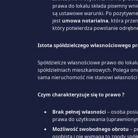
prawa do lokalu składa pisemny wnios
są ustawowe warunki. Po pozytywnej 
jest
umowa notarialna
, która prze
który potwierdza powstanie odrębnej
Istota spółdzielczego własnościowego p
Spółdzielcze własnościowe prawo do lokal
spółdzielniach mieszkaniowych. Polega ono
sama nieruchomość nie stanowi własności 
Czym charakteryzuje się to prawo ?
Brak pełnej własności
– osoba posia
prawa do użytkowania (uprawni
Możliwość swobodnego obrotu
– p
osobistą i nie wymaga to zgody spó