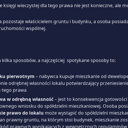
e księgi wieczystej dla tego prawa nie jest konieczne, ale 
ia pozostaje właścicielem gruntu i budynku, a osoba posia
eruchomości wspólnej.
 kilka sposobów, a najczęściej spotykane sposoby to:
nku pierwotnym
– nabywca kupuje mieszkanie od dewelope
nie odrębnej własności lokalu potwierdzający przeniesienie 
a tego prawa
rawa w odrębną własność
– jest to konsekwencja gotowości 
sownego wniosku do spółdzielni mieszkaniowej. Osoba pos
kie prawo do lokalu
może wystąpić do spółdzielni mieszkan
stan prawny gruntu, na którym stoi budynek, mieszkanie zos
zkód prawnych wynikających z wewnętrznych regulaminów spó