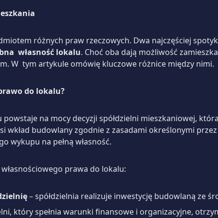
eszkania
dmiotem różnych praw rzeczowych. Dwa najczęściej spotyka
ębna
własność lokalu
. Choć oba dają możliwość zamieszkan
m. W tym artykule omówię kluczowe różnice między nimi.
prawo do lokalu?
 powstaje na mocy decyzji spółdzielni mieszkaniowej, któr
i wkład budowlany zgodnie z zasadami określonymi przez 
jego wykupu na pełną własność.
o własnościowego prawa do lokalu:
zielnię
– spółdzielnia realizuje inwestycję budowlaną ze
lni, który spełnia warunki finansowe i organizacyjne, otr