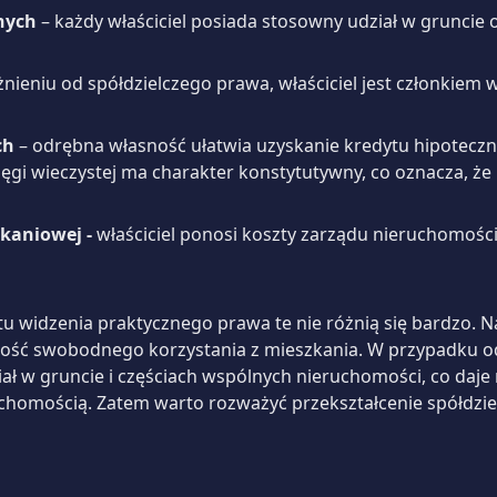
lnych
– każdy właściciel posiada stosowny udział w gruncie 
nieniu od spółdzielczego prawa, właściciel jest członkiem w
ch
– odrębna własność ułatwia uzyskanie kredytu hipoteczn
ięgi wieczystej ma charakter konstytutywny, co oznacza, że
kaniowej -
właściciel ponosi koszty zarządu nieruchomośc
j spra
 widzenia praktycznego prawa te nie różnią się bardzo. 
ość swobodnego korzystania z mieszkania. W przypadku odrę
ział w gruncie i częściach wspólnych nieruchomości, co daj
homością. Zatem warto rozważyć przekształcenie spółdzie